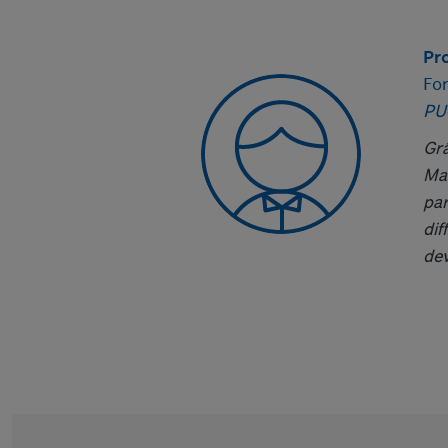
Pr
Fon
PU-
Grâ
Mal
par
dif
dev