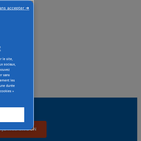
ans accepter ➜
É
 le site,
ux sociaux,
 pouvez
er sans
lement les
 une durée
cookies »
JE FAIS UN DON