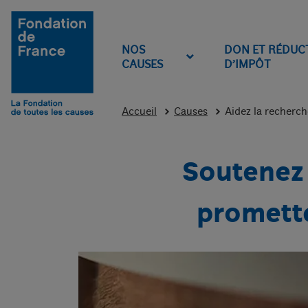
Aller au contenu
Aller au menu
Aller au pied de page
NOS
DON ET RÉDUC
CAUSES
D’IMPÔT
Accueil
Causes
Aidez la recherc
Soutenez 
promette