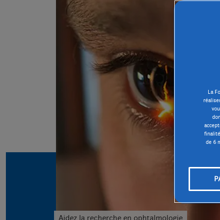
La Fo
réalise
vou
don
accept
finali
de 6 m
P
Aidez la recherche en ophtalmologie