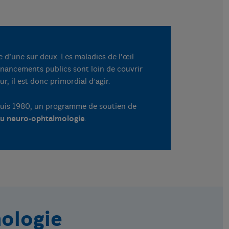
e d’une sur deux. Les maladies de l’œil
inancements publics sont loin de couvrir
, il est donc primordial d’agir.
epuis 1980, un programme de soutien de
ou neuro-ophtalmologie
.
mologie