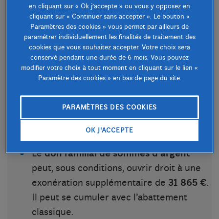
en cliquant sur « Ok j’accepte » ou vous y opposez en
20 % du revenu imposable du foyer.
cliquant sur « Continuer sans accepter ». Le bouton «
Paramètres des cookies » vous permet par ailleurs de
Pour une
donation entre particuliers
, le
paramétrer individuellement les finalités de traitement des
cookies que vous souhaitez accepter. Votre choix sera
don manuel doit être déclaré, même s’il
conservé pendant une durée de 6 mois. Vous pouvez
n’est pas imposé.
modifier votre choix à tout moment en cliquant sur le lien «
Paramètre des cookies » en bas de page du site.
Pour une
donation à un enfant
,
l’abattement est de
100 000 €
par
PARAMÈTRES DES COOKIES
parent et par enfant, renouvelable tous
les
15 ans
.
OK J'ACCEPTE
Le
don familial de sommes d’argent
peut, sous conditions, ouvrir droit à une
exonération supplémentaire de
31 865 €
.
Il peut se cumuler avec l’abattement
classique.