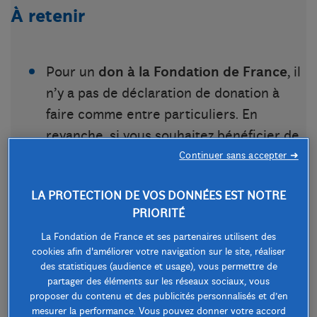
À retenir
Pour un
don à la Fondation de France
, il
n’y a pas de déclaration de donation à
faire comme entre particuliers. En
revanche, si vous souhaitez bénéficier de
la réduction d’impôt, vous devez reporter
Continuer sans accepter ➜
le montant du don dans votre déclaration
LA PROTECTION DE VOS DONNÉES EST NOTRE
de revenus de l’année suivante.
PRIORITÉ
Les versements effectués au profit
La Fondation de France et ses partenaires utilisent des
d’organismes d’intérêt général ou de
cookies afin d'améliorer votre navigation sur le site, réaliser
des statistiques (audience et usage), vous permettre de
fondations reconnues d’utilité publique
partager des éléments sur les réseaux sociaux, vous
ouvrent droit à une réduction d’impôt de
proposer du contenu et des publicités personnalisés et d’en
mesurer la performance. Vous pouvez donner votre accord
66 % du montant versé, dans la limite de