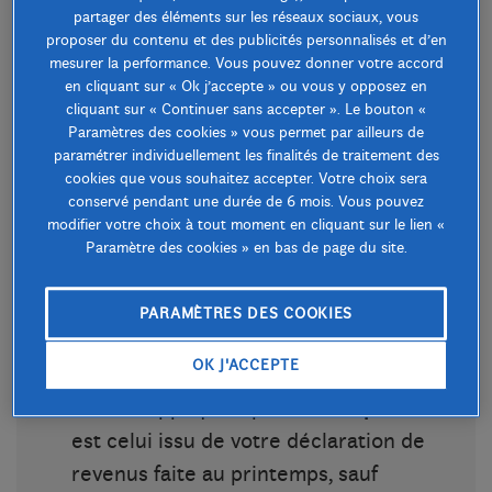
partager des éléments sur les réseaux sociaux, vous
parallèlement au prélèvement à la source.
proposer du contenu et des publicités personnalisés et d’en
mesurer la performance. Vous pouvez donner votre accord
Si vous avez trop payé, vous êtes
en cliquant sur « Ok j’accepte » ou vous y opposez en
remboursé
à l’été
, en général entre fin
cliquant sur « Continuer sans accepter ». Le bouton «
Paramètres des cookies » vous permet par ailleurs de
juillet et août.
paramétrer individuellement les finalités de traitement des
cookies que vous souhaitez accepter. Votre choix sera
Si vous n’avez pas assez payé, un solde
conservé pendant une durée de 6 mois. Vous pouvez
reste dû :
un prélèvement unique le 25
modifier votre choix à tout moment en cliquant sur le lien «
Paramètre des cookies » en bas de page du site.
septembre 2026
si le montant est
inférieur ou égal à
300 €
, ou
quatre
PARAMÈTRES DES COOKIES
prélèvements
entre septembre et
décembre s’il dépasse
300 €
.
OK J'ACCEPTE
Le taux appliqué à partir de
septembre
est celui issu de votre déclaration de
revenus faite au printemps, sauf