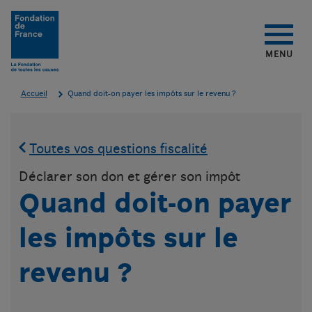
Aller au contenu
Aller au menu
Aller au pied de page
MENU
Accueil
Quand doit-on payer les impôts sur le revenu ?
Toutes vos questions fiscalité
Déclarer son don et gérer son impôt
Quand doit-on payer
les impôts sur le
revenu ?