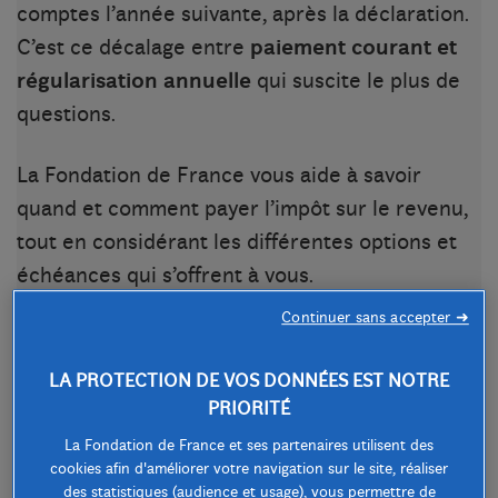
comptes l’année suivante, après la déclaration.
C’est ce décalage entre
paiement courant et
régularisation annuelle
qui suscite le plus de
questions.
La Fondation de France vous aide à savoir
quand et comment payer l’impôt sur le revenu,
tout en considérant les différentes options et
échéances qui s’offrent à vous.
Continuer sans accepter ➜
À retenir
LA PROTECTION DE VOS DONNÉES EST NOTRE
PRIORITÉ
La déclaration de revenus faite au
La Fondation de France et ses partenaires utilisent des
printemps sert à recalculer l’impôt
cookies afin d'améliorer votre navigation sur le site, réaliser
réellement dû pour l’année précédente,
des statistiques (audience et usage), vous permettre de