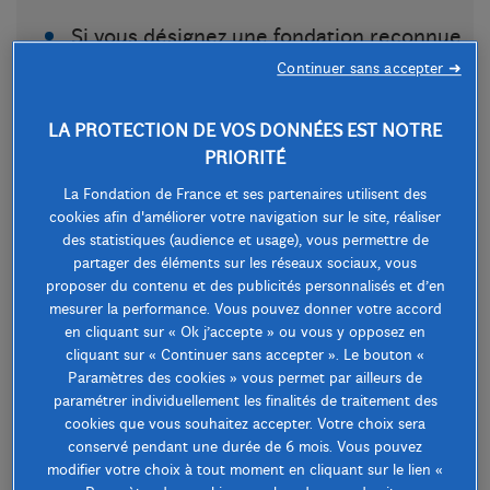
Si vous désignez une fondation reconnue
d’utilité publique comme bénéficiaire du
Continuer sans accepter ➜
contrat en cas de décès, le capital
LA PROTECTION DE VOS DONNÉES EST NOTRE
transmis est versé hors succession et la
PRIORITÉ
fondation bénéficiaire est exonérée de
La Fondation de France et ses partenaires utilisent des
droits de mutation à titre gratuit.
cookies afin d'améliorer votre navigation sur le site, réaliser
des statistiques (audience et usage), vous permettre de
Si vous donnez de votre vivant une
partager des éléments sur les réseaux sociaux, vous
somme issue de votre assurance-vie,
proposer du contenu et des publicités personnalisés et d’en
mesurer la performance. Vous pouvez donner votre accord
après rachat partiel ou total par exemple,
en cliquant sur « Ok j’accepte » ou vous y opposez en
vous entrez alors dans le régime fiscal
cliquant sur « Continuer sans accepter ». Le bouton «
habituel des dons aux organismes
Paramètres des cookies » vous permet par ailleurs de
paramétrer individuellement les finalités de traitement des
d’intérêt général : la réduction d’impôt sur
cookies que vous souhaitez accepter. Votre choix sera
le revenu est de 66 % du montant donné,
conservé pendant une durée de 6 mois. Vous pouvez
modifier votre choix à tout moment en cliquant sur le lien «
dans la limite de 20 % du revenu